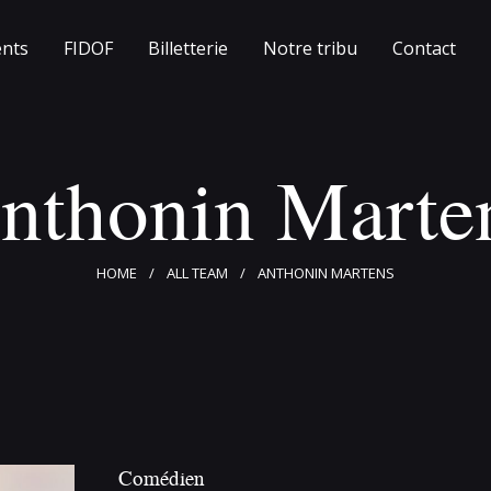
Accueil
nts
FIDOF
Billetterie
Notre tribu
Contact
Événements
FIDOF
nthonin Marte
Billetterie
Notre tribu
HOME
ALL TEAM
ANTHONIN MARTENS
Contact
Comédien