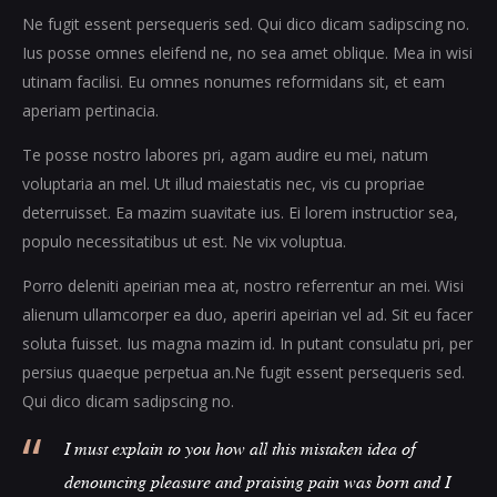
Ne fugit essent persequeris sed. Qui dico dicam sadipscing no.
Ius posse omnes eleifend ne, no sea amet oblique. Mea in wisi
utinam facilisi. Eu omnes nonumes reformidans sit, et eam
aperiam pertinacia.
Te posse nostro labores pri, agam audire eu mei, natum
voluptaria an mel. Ut illud maiestatis nec, vis cu propriae
deterruisset. Ea mazim suavitate ius. Ei lorem instructior sea,
populo necessitatibus ut est. Ne vix voluptua.
Porro deleniti apeirian mea at, nostro referrentur an mei. Wisi
alienum ullamcorper ea duo, aperiri apeirian vel ad. Sit eu facer
soluta fuisset. Ius magna mazim id. In putant consulatu pri, per
persius quaeque perpetua an.Ne fugit essent persequeris sed.
Qui dico dicam sadipscing no.
I must explain to you how all this mistaken idea of
denouncing pleasure and praising pain was born and I