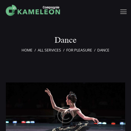
Dance
Accueil
HOME
ALL SERVICES
FOR PLEASURE
DANCE
Événements
FIDOF
Billetterie
Notre tribu
Contact