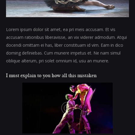
Lorem ipsum dolor sit amet, ea pri meis accusam. Et vis
accusam rationibus liberavisse, an vix viderer admodum. Atqui
docendi omittam ei has, liber constituam id vim. Eam in dico
doming definiebas. Cum munere impetus et. Ne nam simul
oblique alterum, pri solet omnium id, usu an munere.
I must explain to you how all this mistaken