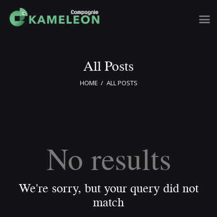
All Posts
Accueil
HOME
ALL POSTS
Événements
FIDOF
Billetterie
Notre tribu
No results
Contact
We're sorry, but your query did not
match